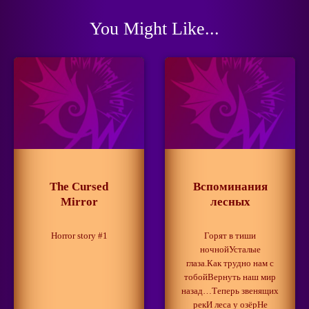
You Might Like...
The Cursed
Вспоминания
Mirror
лесных
Horror story #1
Горят в тиши
ночнойУсталые
глаза.Как трудно нам с
тобойВернуть наш мир
назад…Теперь звенящих
рекИ леса у озёрНе