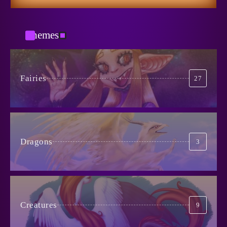
Getting Closer to the Dream
March 13, 2025
3
Themes
Вспоминания лесных
May 5, 2024
5
When Life is Simpler Than it
Seems
Fairies
27
4
June 30, 2024
Catman
January 29, 2026
1
No to Pain!
May 15, 2024
5
Dragons
3
The Cursed Mirror
January 27, 2026
2
Creatures
9
Из Ада