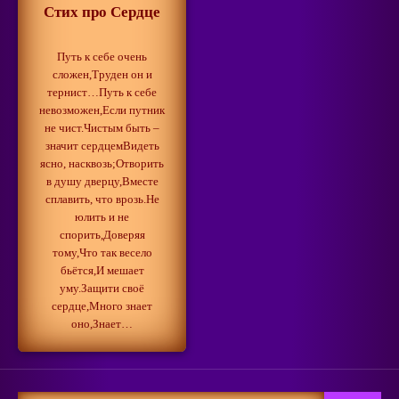
Стих про Сердце
Путь к себе очень
сложен,Труден он и
тернист…Путь к себе
невозможен,Если путник
Getting Closer to the Dream
не чист.Чистым быть –
March 13, 2025
3
значит сердцемВидеть
ясно, насквозь;Отворить
в душу дверцу,Вместе
сплавить, что врозь.Не
When Life is Simpler Than it
юлить и не
Seems
спорить,Доверяя
4
тому,Что так весело
June 30, 2024
бьётся,И мешает
уму.Защити своё
сердце,Много знает
оно,Знает…
No to Pain!
May 15, 2024
5
Search