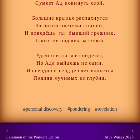
Сумеет Ад покинуть свой.
Большие крылья распахнутся
За битой плетями спиной,
И поведёшь, ты, бывший грешник,
Таких же падших за собой.
Удачно если всё сойдётся,
Из Ада выйдешь не один,
Из сердца в сердце свет вольётся
Подняв мучимых из глубин.
personal discovery
pondering
revelation
Post
⟵
⟶
Leialaren of the Pondera Union
Alva Wings 2025
navigation