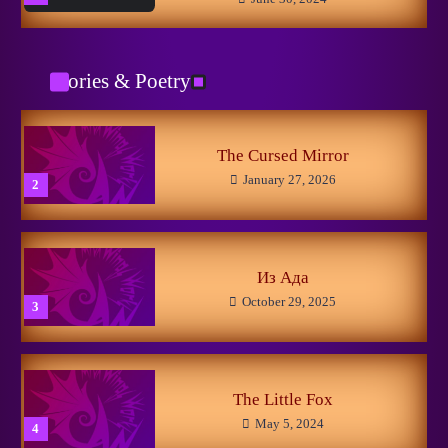
Catman
January 29, 2026
1
Stories & Poetry
No to Pain!
May 15, 2024
5
The Cursed Mirror
January 27, 2026
2
New Horizons
May 8, 2026
1
Из Ада
October 29, 2025
3
Linuxer’s Woes
November 11, 2025
2
The Little Fox
May 5, 2024
4