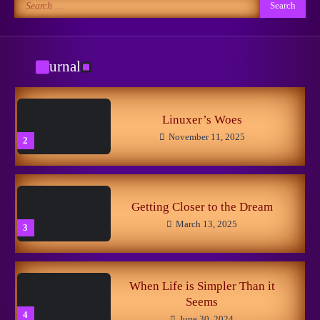
for:
New Horizons
May 8, 2026
1
Journal
Из Ада
October 29, 2025
3
Linuxer’s Woes
November 11, 2025
2
The Little Fox
May 5, 2024
4
Getting Closer to the Dream
March 13, 2025
3
Вспоминания лесных
May 5, 2024
5
When Life is Simpler Than it
Seems
4
June 30, 2024