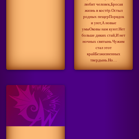
любит человек,Бросая
жизнь в костёр.Остыл
родных пещерПорядок
и уют,А новые
умыОковы нам куют.Нет
больше диких стай,И нет
ночных святынь.Чужим
стал этот
крайБезжизненных
твердынь.Но…